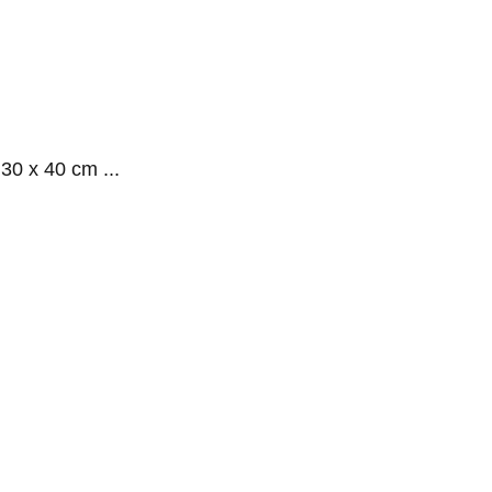
t 30 x 40 cm
...