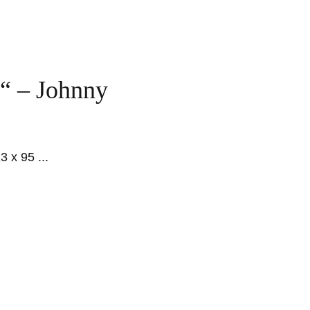
“ – Johnny
13 x 95
...