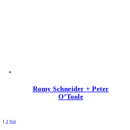
Romy Schneider + Peter
O’Toole
1
2
Vor