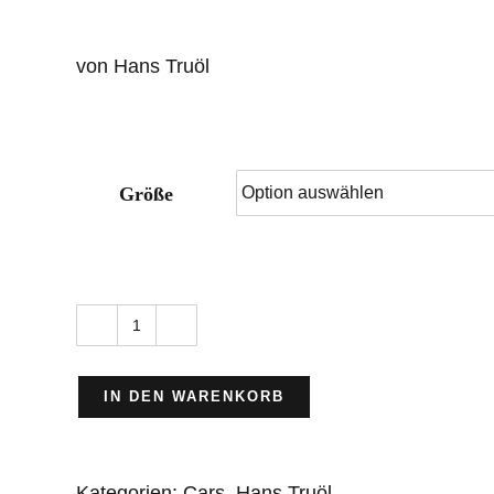
von Hans Truöl
Größe
Porschetreffen
in
IN DEN WARENKORB
Arlberg
Menge
Kategorien:
Cars
,
Hans Truöl