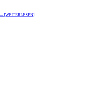
m
... [WEITERLESEN]