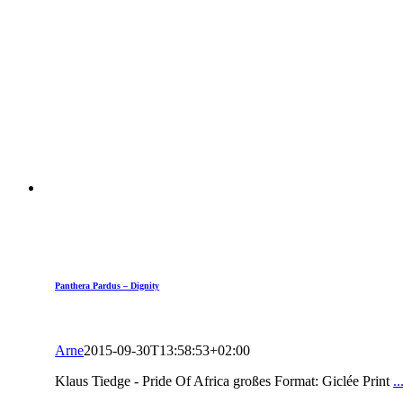
Panthera Pardus – Dignity
Arne
2015-09-30T13:58:53+02:00
Klaus Tiedge - Pride Of Africa großes Format: Giclée Print
.