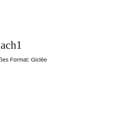
iach1
oßes Format: Giclée