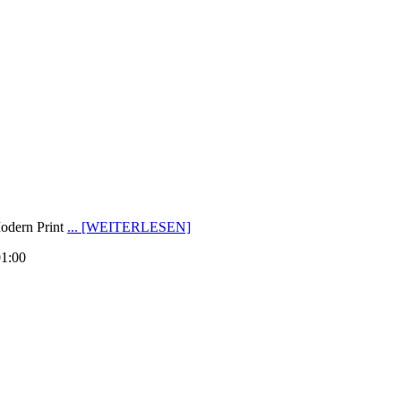
Modern Print
... [WEITERLESEN]
1:00