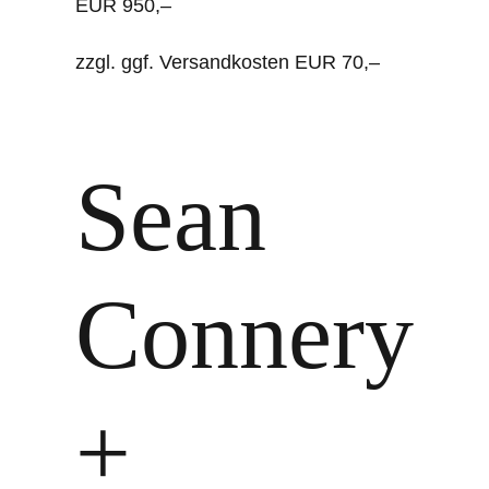
EUR 950,–
zzgl. ggf. Versandkosten EUR 70,–
Sean
Connery
+