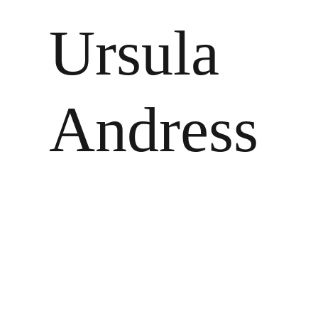
Ursula
Andress
Zeige
grösseres
Bild