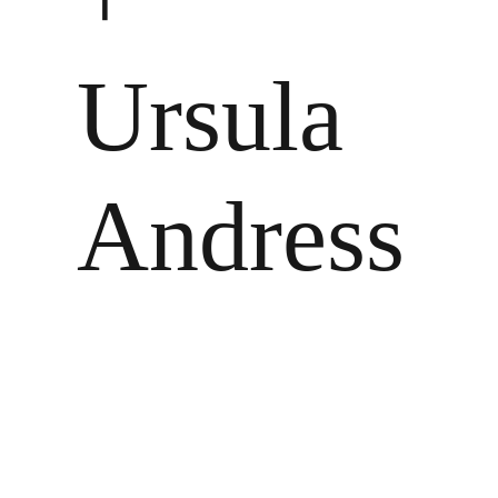
Ursula
Andress
Zeige
grösseres
Bild