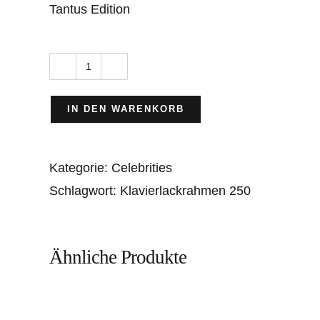
Tantus Edition
Stan
Laurel
IN DEN WARENKORB
und
Oliver
Kategorie:
Celebrities
Hardy
Schlagwort:
Klavierlackrahmen 250
break
the
Wishbone
Ähnliche Produkte
Menge