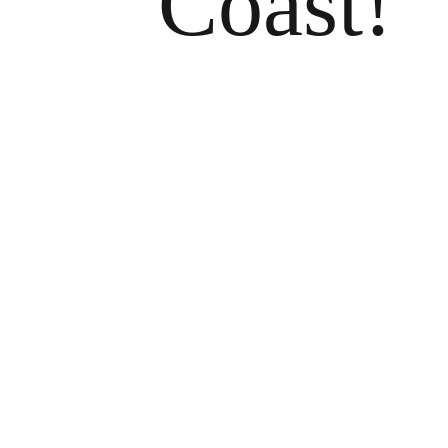
Coast!
Zeige
grösseres
Bild