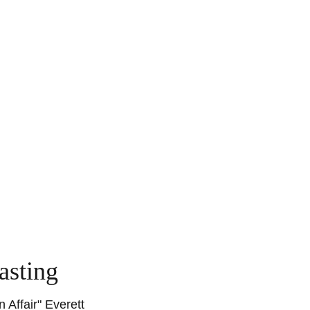
asting
ffair" Everett