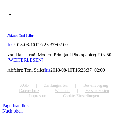
Abfahrt: Toni Sailer
Iris
2018-08-10T16:23:37+02:00
von Hans Truöl Modern Print (auf Photopapier) 70 x 50
...
[WEITERLESEN]
Abfahrt: Toni Sailer
Iris
2018-08-10T16:23:37+02:00
AGB
Zahlungsarten
Bestellvorgang
Datenschutz
Widerruf
Versandkosten
Impressum
Cookie-Einstellungen
Page load link
Nach oben