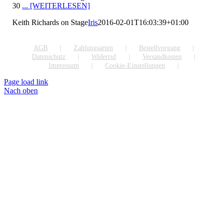
30
... [WEITERLESEN]
Keith Richards on Stage
Iris
2016-02-01T16:03:39+01:00
AGB
Zahlungsarten
Bestellvorgang
Datenschutz
Widerruf
Versandkosten
Impressum
Cookie-Einstellungen
Page load link
Nach oben