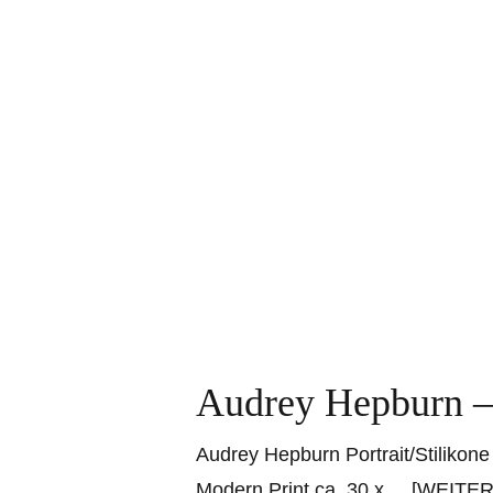
Audrey Hepburn – 
Audrey Hepburn Portrait/Stilikone 
Modern Print ca. 30 x
... [WEITE