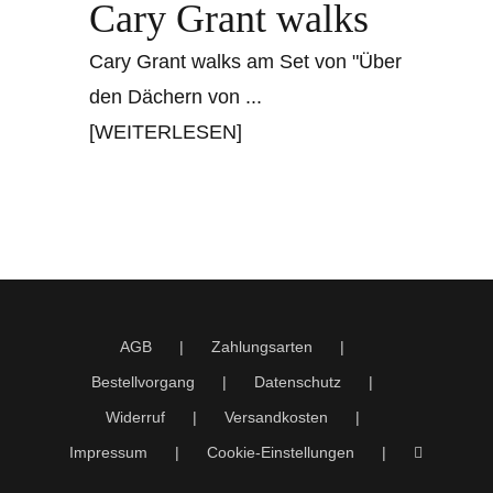
Cary Grant walks
Cary Grant walks am Set von "Über
den Dächern von
...
[WEITERLESEN]
AGB
Zahlungsarten
Bestellvorgang
Datenschutz
Widerruf
Versandkosten
Impressum
Cookie-Einstellungen