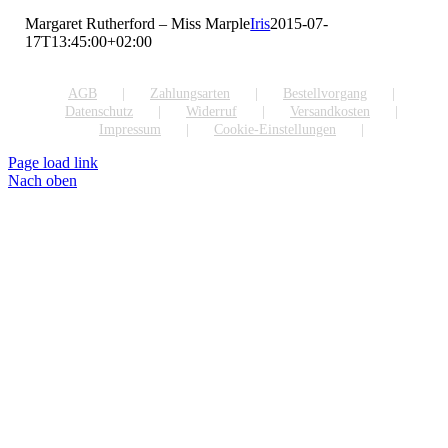
Margaret Rutherford – Miss Marple
Iris
2015-07-
17T13:45:00+02:00
AGB
Zahlungsarten
Bestellvorgang
Datenschutz
Widerruf
Versandkosten
Impressum
Cookie-Einstellungen
Page load link
Nach oben