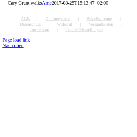
Cary Grant walks
Arne
2017-08-25T15:13:47+02:00
AGB
Zahlungsarten
Bestellvorgang
Datenschutz
Widerruf
Versandkosten
Impressum
Cookie-Einstellungen
Page load link
Nach oben