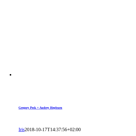
Gregory Peck + Audrey Hepburn
Iris
2018-10-17T14:37:56+02:00