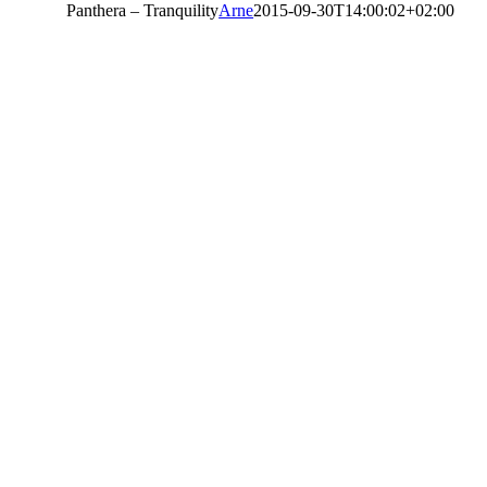
Panthera – Tranquility
Arne
2015-09-30T14:00:02+02:00