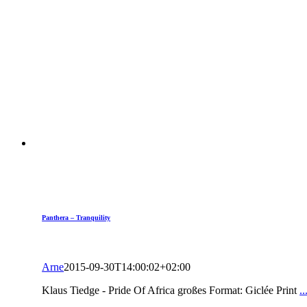
Panthera – Tranquility
Arne
2015-09-30T14:00:02+02:00
Klaus Tiedge - Pride Of Africa großes Format: Giclée Print
.