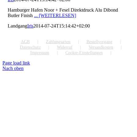
Hamburger Hafen Noor + Fesel Direktdruck Alu Dibond
Butler Finish
... [WEITERLESEN]
Landgang
Iris
2014-07-24T15:14:42+02:00
AGB
Zahlungsarten
Bestellvorgang
Datenschutz
Widerruf
Versandkosten
Impressum
Cookie-Einstellungen
Page load link
Nach oben