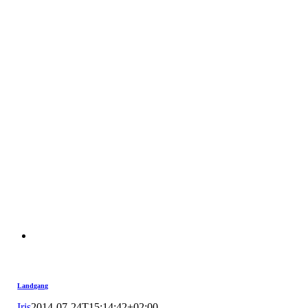
Landgang
Iris
2014-07-24T15:14:42+02:00