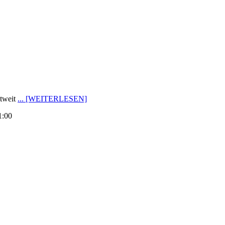
tweit
... [WEITERLESEN]
1:00