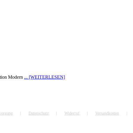
ction Modern
... [WEITERLESEN]
lvorgang
Datenschutz
Widerruf
Versandkosten