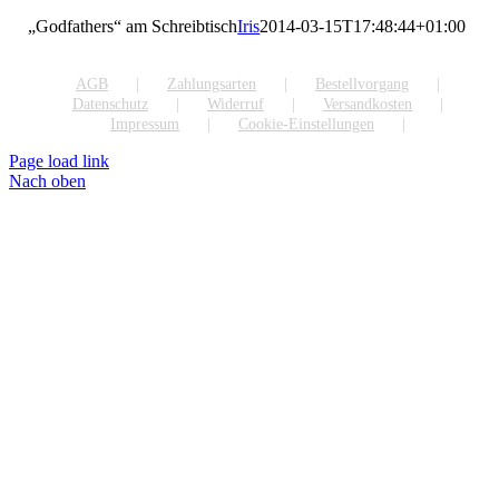
„Godfathers“ am Schreibtisch
Iris
2014-03-15T17:48:44+01:00
AGB
Zahlungsarten
Bestellvorgang
Datenschutz
Widerruf
Versandkosten
Impressum
Cookie-Einstellungen
Page load link
Nach oben