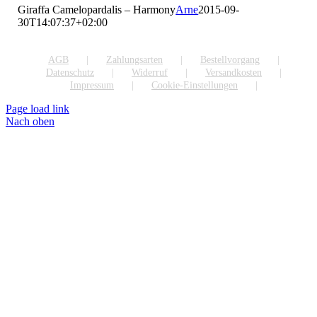
Giraffa Camelopardalis – Harmony
Arne
2015-09-
30T14:07:37+02:00
AGB
Zahlungsarten
Bestellvorgang
Datenschutz
Widerruf
Versandkosten
Impressum
Cookie-Einstellungen
Page load link
Nach oben