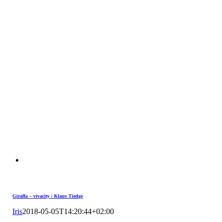
Giraffa – vivacity / Klaus Tiedge
Iris
2018-05-05T14:20:44+02:00