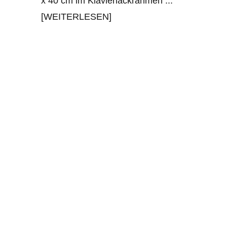
x 40 cm im Klavierlackrahmen
...
[WEITERLESEN]