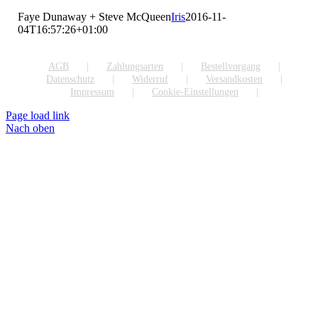
Faye Dunaway + Steve McQueen
Iris
2016-11-
04T16:57:26+01:00
AGB
Zahlungsarten
Bestellvorgang
Datenschutz
Widerruf
Versandkosten
Impressum
Cookie-Einstellungen
Page load link
Nach oben