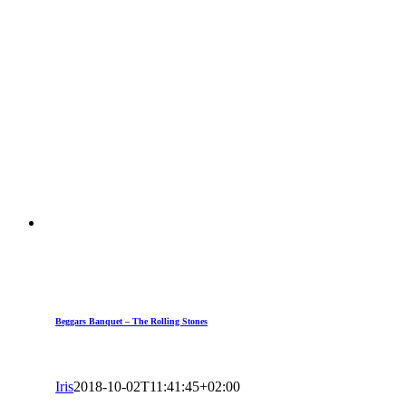
Beggars Banquet – The Rolling Stones
Iris
2018-10-02T11:41:45+02:00