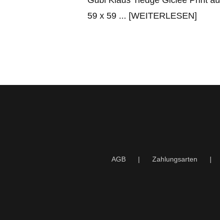
Gubi Klaus Tiedge Giclée Print 
59 x 59
... [WEITERLESEN]
AGB
Zahlungsarten