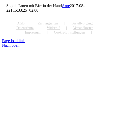
Sophia Loren mit Bier in der Hand
Arne
2017-08-
22T15:33:25+02:00
AGB
Zahlungsarten
Bestellvorgang
Datenschutz
Widerruf
Versandkosten
Impressum
Cookie-Einstellungen
Page load link
Nach oben