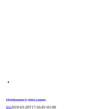
Elbphilharmonie by Ralph Larmann
Iris
2019-03-20T17:10:45+01:00