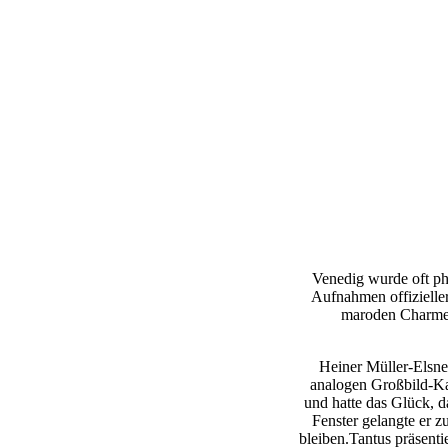
Venedig wurde oft pho
Aufnahmen offizieller
maroden Charme 
Heiner Müller-Elsner
analogen Großbild-Ka
und hatte das Glück, d
Fenster gelangte er 
bleiben.Tantus präsent