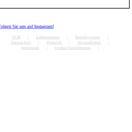
Folgen Sie uns auf Instagram!
AGB
Zahlungsarten
Bestellvorgang
Datenschutz
Widerruf
Versandkosten
Impressum
Cookie-Einstellungen