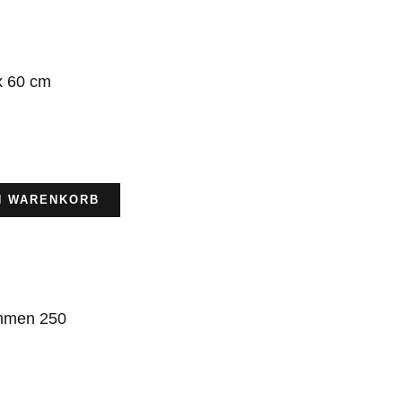
x 60 cm
N WARENKORB
ahmen 250