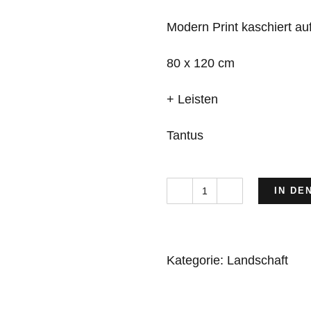
Modern Print kaschiert a
80 x 120 cm
+ Leisten
Tantus
IN DE
Strandkörbe
III
Menge
Kategorie:
Landschaft