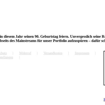
n diesem Jahr seinen 90. Geburtstag feiern. Unvergesslich seine R
bseits des Mainstreams für unser Portfolio aufzuspüren – dafür sc
chutz
Widerruf
Versandkosten
Impressum
stellungen