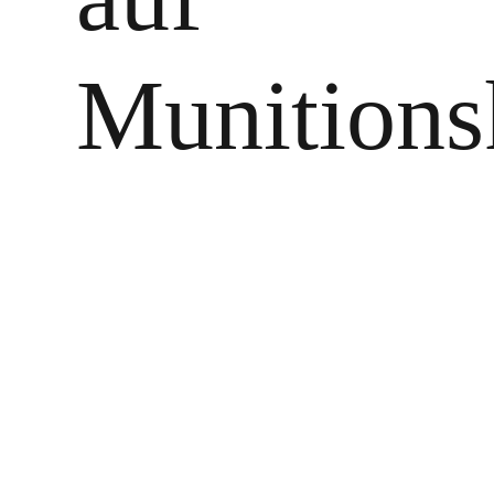
Munitions
Zeige
grösseres
Bild