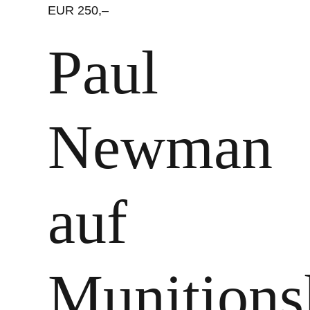
EUR 250,–
Paul
Newman
auf
Munitions