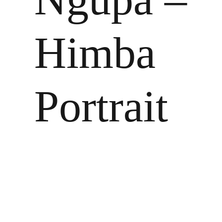
Himba
Portrait
Zeige
grösseres
Bild