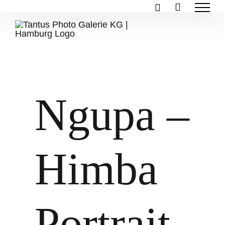
Zum
Inhalt
springen
Ngupa –
Himba
Portrait