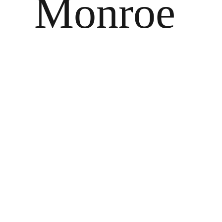
Monroe
Zeige
grösseres
Bild