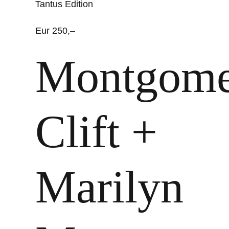
Tantus Edition
Eur 250,–
Montgome
Clift +
Marilyn