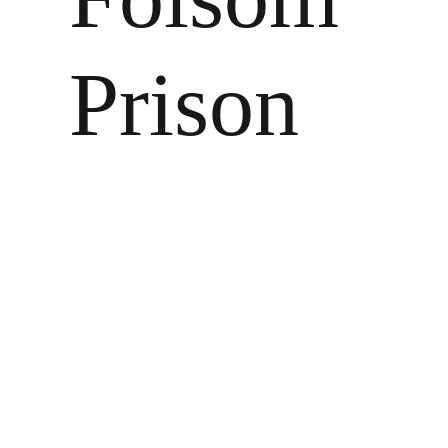
Prison
Zeige
grösseres
Bild