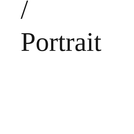
/
Portrait
Zeige
grösseres
Bild