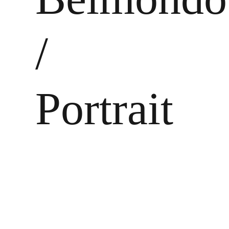
/
Portrait
Zeige
grösseres
Bild