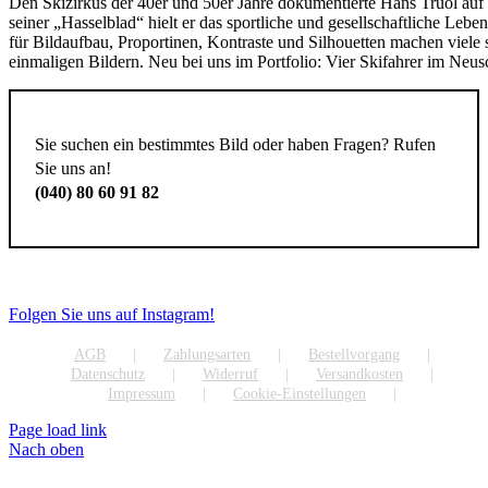
Den Skizirkus der 40er und 50er Jahre dokumentierte Hans Truöl auf 
seiner „Hasselblad“ hielt er das sportliche und gesellschaftliche Lebe
für Bildaufbau, Proportinen, Kontraste und Silhouetten machen viele
einmaligen Bildern. Neu bei uns im Portfolio: Vier Skifahrer im Neus
Sie suchen ein bestimmtes Bild oder haben Fragen? Rufen
Sie uns an!
(040) 80 60 91 82
Folgen Sie uns auf Instagram!
AGB
Zahlungsarten
Bestellvorgang
Datenschutz
Widerruf
Versandkosten
Impressum
Cookie-Einstellungen
Page load link
Nach oben