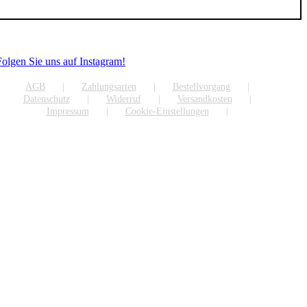
Folgen Sie uns auf Instagram!
AGB
Zahlungsarten
Bestellvorgang
Datenschutz
Widerruf
Versandkosten
Impressum
Cookie-Einstellungen