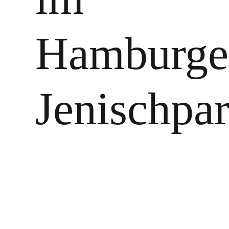
Hamburge
Jenischpa
Zeige
grösseres
Bild