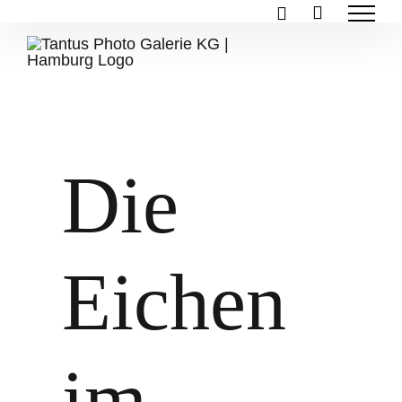
Zum
Inhalt
springen
Die
Eichen
im