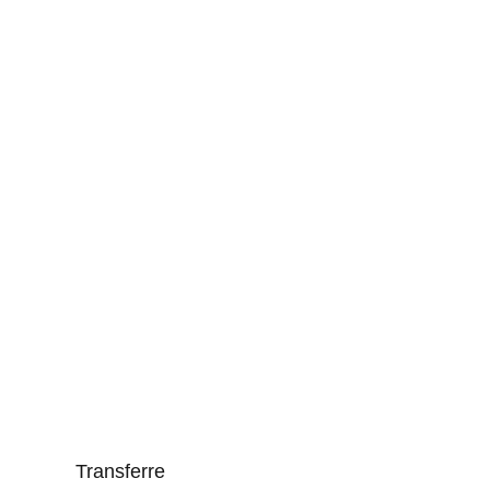
grösseres
Bild
Transferre