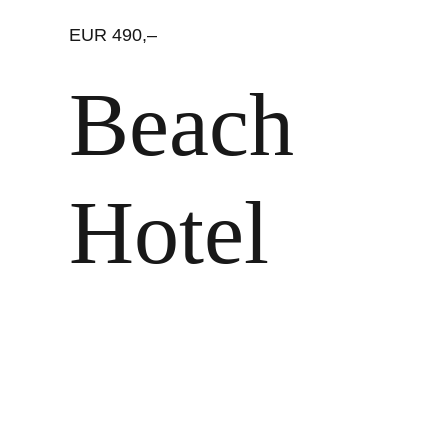
EUR 490,–
Beach
Hotel
Zeige
grösseres
Bild