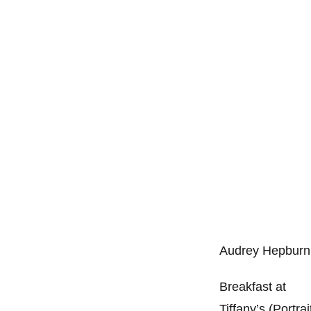
Audrey Hepburn
Breakfast at
Tiffany’s (Portrai