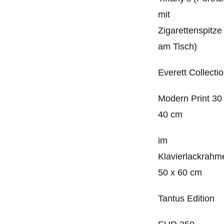
mit
Zigarettenspitze
am Tisch)
Everett Collecti
Modern Print 30
40 cm
im
Klavierlackrahm
50 x 60 cm
Tantus Edition