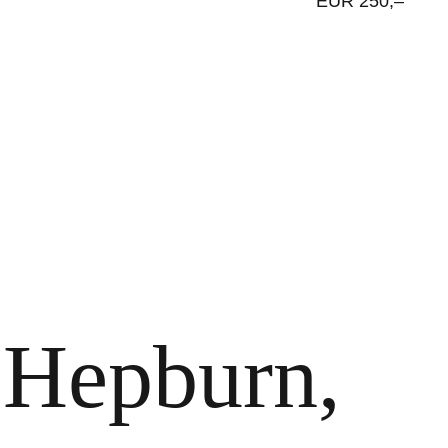
EUR 250,–
 Hepburn,